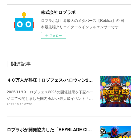
株式会社ロブラボ
ロブラボは世界最大のメタバース【Roblox】の 日
本最先端クリエイター＆インフルエンサーです
フォロー
関連記事
４０万人が熱狂！ロブフェス‐ハロウィン2025開催
2025/11/19 ロブフェス2025の開催結果を下記ペー
ジにて公開しました国内Roblox最大級イベント『…
2025.10.15 07:00
ロブラボが開発協力した「BEYBLADE CITY」が1000万訪問を達成