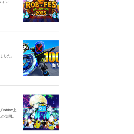
ウィン
しました。
blox上
上の訪問…