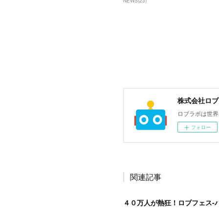
NEWS
(
23
)
株式会社ロブ
ロブラボは世界
フォロー
関連記事
４０万人が熱狂！ロブフェス‐ハ