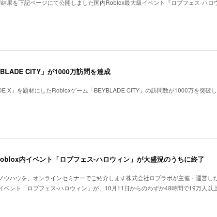
5の開催結果を下記ページにて公開しました国内Roblox最大級イベント『ロブフェス‐ハロ
ADE CITY」が1000万訪問を達成
 X」を題材にしたRobloxゲーム「BEYBLADE CITY」の訪問数が1000万を突破
Roblox内イベント「ロブフェス-ハロウィン」が大盛況のうちに終了
ウハウを、オンラインセミナーでご紹介します株式会社ロブラボが主催・運営したRo
ベント「ロブフェス-ハロウィン」が、10月11日からのわずか48時間で19万人以