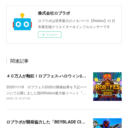
株式会社ロブラボ
ロブラボは世界最大のメタバース【Roblox】の 日
本最先端クリエイター＆インフルエンサーです
フォロー
関連記事
４０万人が熱狂！ロブフェス‐ハロウィン2025開催
2025/11/19 ロブフェス2025の開催結果を下記ペー
ジにて公開しました国内Roblox最大級イベント『…
2025.10.15 07:00
ロブラボが開発協力した「BEYBLADE CITY」が1000万訪問を達成