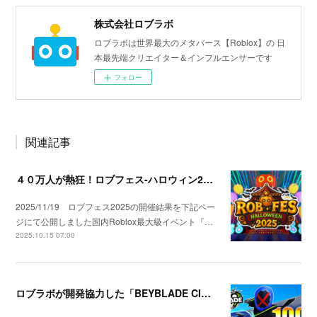
株式会社ロブラボ
ロブラボは世界最大のメタバース【Roblox】の 日
本最先端クリエイター＆インフルエンサーです
フォロー
関連記事
４０万人が熱狂！ロブフェス‐ハロウィン2025開催
2025/11/19 ロブフェス2025の開催結果を下記ペー
ジにて公開しました国内Roblox最大級イベント『…
2025.10.15 07:00
ロブラボが開発協力した「BEYBLADE CITY」が1000万訪問を達成