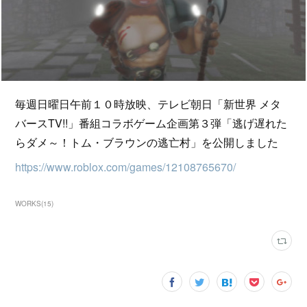
毎週日曜日午前１０時放映、テレビ朝日「新世界 メタ
バースTV!!」番組コラボゲーム企画第３弾「逃げ遅れた
らダメ～！トム・ブラウンの逃亡村」を公開しました
https://www.roblox.com/games/12108765670/
WORKS
(
15
)